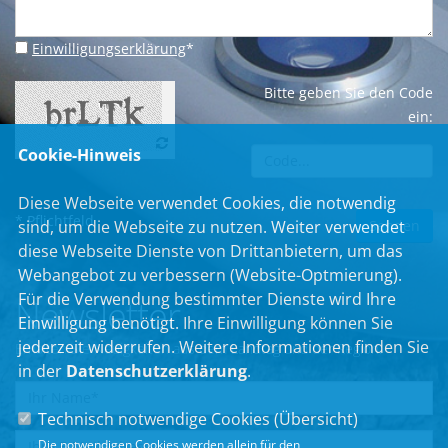
Einwilligungserklärung
*
Bitte geben Sie den Code
ein:
Cookie-Hinweis
Diese Webseite verwendet Cookies, die notwendig
* Pflichtfeld
sind, um die Webseite zu nutzen. Weiter verwendet
diese Webseite Dienste von Drittanbietern, um das
Webangebot zu verbessern (Website-Optmierung).
Für die Verwendung bestimmter Dienste wird Ihre
Newsletter
Einwilligung benötigt. Ihre Einwilligung können Sie
jederzeit widerrufen. Weitere Informationen finden Sie
Erhalten Sie Neuigkeiten aus dem Landtag und der Region.
in der
Datenschutzerklärung
.
Technisch notwendige Cookies (
Übersicht
)
Die notwendigen Cookies werden allein für den