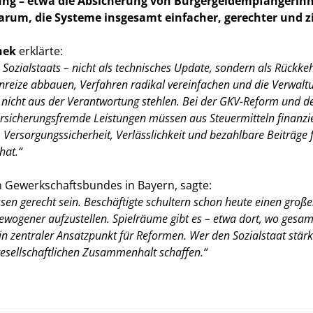
rung – etwa die Absicherung von Bürgergeldempfängerin
darum, die Systeme insgesamt einfacher, gerechter und 
hek
erklärte:
ialstaats – nicht als technisches Update, sondern als Rückkehr 
nreize abbauen, Verfahren radikal vereinfachen und die Verwaltu
ch nicht aus der Verantwortung stehlen. Bei der GKV-Reform und 
ersicherungsfremde Leistungen müssen aus Steuermitteln finanzie
m Versorgungssicherheit, Verlässlichkeit und bezahlbare Beiträge
hat.“
 Gewerkschaftsbundes in Bayern, sagte:
en gerecht sein. Beschäftigte schultern schon heute einen groß
gewogener aufzustellen. Spielräume gibt es – etwa dort, wo gesa
ein zentraler Ansatzpunkt für Reformen. Wer den Sozialstaat stärk
gesellschaftlichen Zusammenhalt schaffen.“