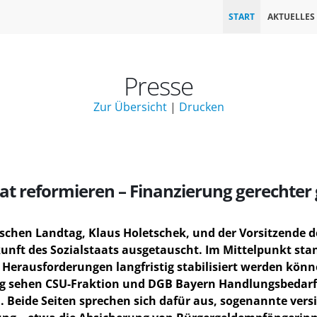
START
AKTUELLES
Presse
Zur Übersicht
|
Drucken
aat reformieren – Finanzierung gerechter
ischen Landtag, Klaus Holetschek, und der Vorsitzende d
nft des Sozialstaats ausgetauscht. Im Mittelpunkt stand
erausforderungen langfristig stabilisiert werden könn
ung sehen CSU-Fraktion und DGB Bayern Handlungsbedarf
n. Beide Seiten sprechen sich dafür aus, sogenannte ve