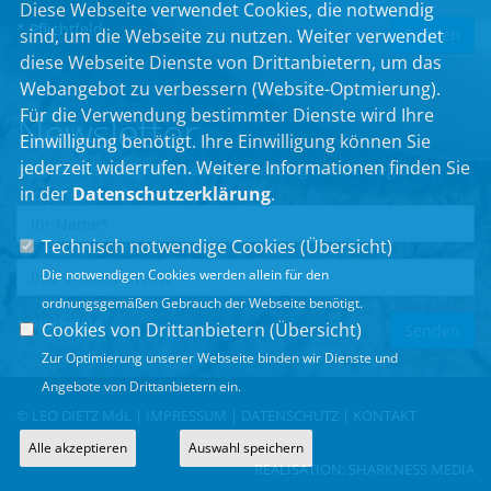
Diese Webseite verwendet Cookies, die notwendig
* Pflichtfeld
sind, um die Webseite zu nutzen. Weiter verwendet
diese Webseite Dienste von Drittanbietern, um das
Webangebot zu verbessern (Website-Optmierung).
Für die Verwendung bestimmter Dienste wird Ihre
Newsletter
Einwilligung benötigt. Ihre Einwilligung können Sie
jederzeit widerrufen. Weitere Informationen finden Sie
Erhalten Sie Neuigkeiten aus dem Landtag und der Region.
in der
Datenschutzerklärung
.
Technisch notwendige Cookies (
Übersicht
)
Die notwendigen Cookies werden allein für den
ordnungsgemäßen Gebrauch der Webseite benötigt.
* Pflichtfeld
Cookies von Drittanbietern (
Übersicht
)
Zur Optimierung unserer Webseite binden wir Dienste und
Angebote von Drittanbietern ein.
© LEO DIETZ MdL |
IMPRESSUM
|
DATENSCHUTZ
|
KONTAKT
Alle akzeptieren
Auswahl speichern
REALISATION:
SHARKNESS MEDIA